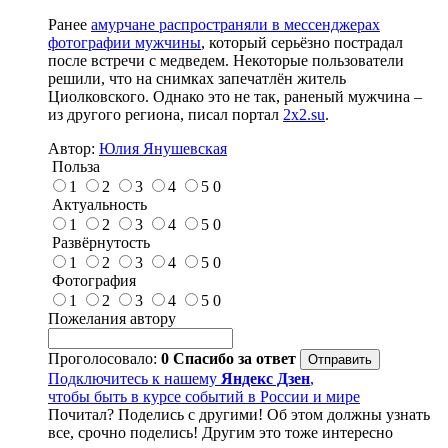
Ранее
амурчане распространяли в мессенджерах
фотографии мужчины
, который серьёзно пострадал
после встречи с медведем. Некоторые пользователи
решили, что на снимках запечатлён житель
Циолковского. Однако это не так, раненый мужчина –
из другого региона, писал портал
2x2.su
.
Автор:
Юлия Янушевская
Польза
1
2
3
4
5
0
Актуальность
1
2
3
4
5
0
Развёрнутость
1
2
3
4
5
0
Фотография
1
2
3
4
5
0
Пожелания автору
Проголосовало:
0
Спасибо за ответ
Подключитесь к нашему
Яндекс Дзен
,
чтобы быть в курсе событий в России и мире
Почитал? Поделись с другими! Об этом должны узнать
все, срочно поделись! Другим это тоже интересно