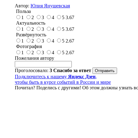
Автор:
Юлия Янушевская
Польза
1
2
3
4
5
3.67
Актуальность
1
2
3
4
5
3.67
Развёрнутость
1
2
3
4
5
2.67
Фотография
1
2
3
4
5
2.67
Пожелания автору
Проголосовало:
3
Спасибо за ответ
Подключитесь к нашему
Яндекс Дзен
,
чтобы быть в курсе событий в России и мире
Почитал? Поделись с другими! Об этом должны узнать вс