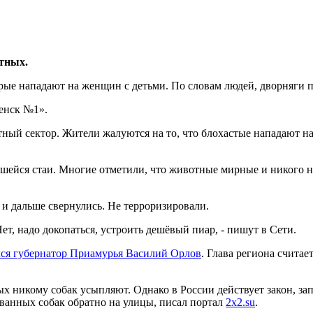
тных.
рые нападают на женщин с детьми. По словам людей, дворняги п
щенск №1».
тный сектор. Жители жалуются на то, что блохастые нападают н
шейся стаи. Многие отметили, что животные мирные и никого н
и дальше свернулись. Не терроризировали.
т, надо докопаться, устроить дешёвый пиар, - пишут в Сети.
лся губернатор Приамурья Василий Орлов
. Глава региона считае
ых никому собак усыпляют. Однако в России действует закон, 
ованных собак обратно на улицы, писал портал
2x2.su
.