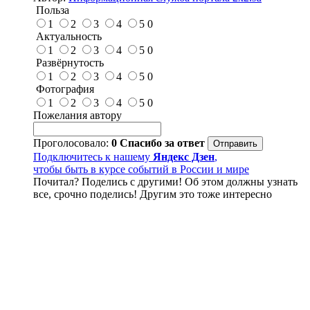
Польза
1
2
3
4
5
0
Актуальность
1
2
3
4
5
0
Развёрнутость
1
2
3
4
5
0
Фотография
1
2
3
4
5
0
Пожелания автору
Проголосовало:
0
Спасибо за ответ
Подключитесь к нашему
Яндекс Дзен
,
чтобы быть в курсе событий в России и мире
Почитал? Поделись с другими! Об этом должны узнать
все, срочно поделись! Другим это тоже интересно