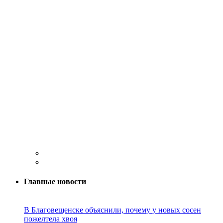
Главные новости
В Благовещенске объяснили, почему у новых сосен
пожелтела хвоя