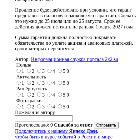
Продление будет действовать при условии, что гарант
представит в налоговую банковскую гарантию. Сделать
это нужно до 25 июля или до 25 августа. Срок её
действия должен истекать не раньше 1 марта 2027 года.
Сумма гарантии должна полностью покрывать
обязательства по уплате акциза и авансовых платежей,
сроки которых переносятся.
Автор:
Информационная служба портала 2x2.su
Польза
1
2
3
4
5
0
Актуальность
1
2
3
4
5
0
Развёрнутость
1
2
3
4
5
0
Фотография
1
2
3
4
5
0
Пожелания автору
Проголосовало:
0
Спасибо за ответ
Подключитесь к нашему
Яндекс Дзен
,
чтобы быть в курсе событий в России и мире