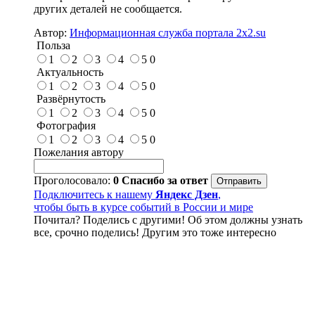
других деталей не сообщается.
Автор:
Информационная служба портала 2x2.su
Польза
1
2
3
4
5
0
Актуальность
1
2
3
4
5
0
Развёрнутость
1
2
3
4
5
0
Фотография
1
2
3
4
5
0
Пожелания автору
Проголосовало:
0
Спасибо за ответ
Подключитесь к нашему
Яндекс Дзен
,
чтобы быть в курсе событий в России и мире
Почитал? Поделись с другими! Об этом должны узнать
все, срочно поделись! Другим это тоже интересно