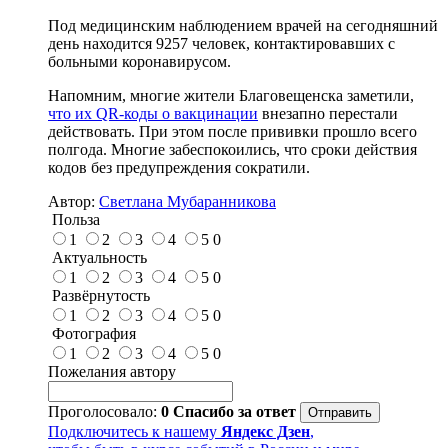
Под медицинским наблюдением врачей на сегодняшний
день находится 9257 человек, контактировавших с
больными коронавирусом.
Напомним, многие жители Благовещенска заметили,
что их QR-коды о вакцинации
внезапно перестали
действовать. При этом после прививки прошло всего
полгода. Многие забеспокоились, что сроки действия
кодов без предупреждения сократили.
Автор:
Светлана Мубаранникова
Польза
1
2
3
4
5
0
Актуальность
1
2
3
4
5
0
Развёрнутость
1
2
3
4
5
0
Фотография
1
2
3
4
5
0
Пожелания автору
Проголосовало:
0
Спасибо за ответ
Подключитесь к нашему
Яндекс Дзен
,