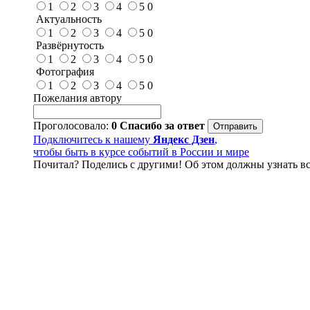
1
2
3
4
5
0
Актуальность
1
2
3
4
5
0
Развёрнутость
1
2
3
4
5
0
Фотография
1
2
3
4
5
0
Пожелания автору
Проголосовало:
0
Спасибо за ответ
Подключитесь к нашему
Яндекс Дзен
,
чтобы быть в курсе событий в России и мире
Почитал? Поделись с другими! Об этом должны узнать вс