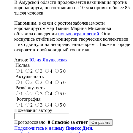
В Амурской области продолжается вакцинация против
коронавируса, по состоянию на 10 мая привито более 85
тысяч человек.
Напомним, в связи с ростом заболеваемости
коронавирусом мэр Тынды Марина Михайлова
объявила о введении
новых ограничений
. Они
коснулись отчётных концертов творческих коллективов
– их сдвинули на неопределённое время. Также в городе
откроют второй ковидный госпиталь.
Автор:
Юлия Янушевская
Польза
1
2
3
4
5
0
Актуальность
1
2
3
4
5
0
Развёрнутость
1
2
3
4
5
0
Фотография
1
2
3
4
5
0
Пожелания автору
Проголосовало:
0
Спасибо за ответ
Подключитесь к нашему
Яндекс Дзен
,