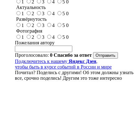
1
2
3
4
5
0
Актуальность
1
2
3
4
5
0
Развёрнутость
1
2
3
4
5
0
Фотография
1
2
3
4
5
0
Пожелания автору
Проголосовало:
0
Спасибо за ответ
Подключитесь к нашему
Яндекс Дзен
,
чтобы быть в курсе событий в России и мире
Почитал? Поделись с другими! Об этом должны узнать
все, срочно поделись! Другим это тоже интересно