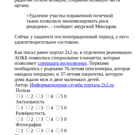
органа.
«Удаление участка пораженной почечной
ткани позволило минимизировать риск
рецидива», - сообщает амурский Минздрав.
Сейчас у пациента послеоперационный период, у него
удовлетворительное состояние.
Как писал ранее портал 2х2.su, в отделении реанимации
АОКБ появились специальные планшеты, которые
позволяют
совершать видеозвонки
. Первыми
пообщались с родными 76-летняя пенсионерка, которая
ожидала операцию, и 37-летняя пациентка, которую
дома ждали муж и двое маленьких детей.
Автор:
Информационная служба портала 2x2.su
Польза
1
2
3
4
5
0
Актуальность
1
2
3
4
5
0
Развёрнутость
1
2
3
4
5
0
Фотография
1
2
3
4
5
0