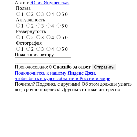
Автор:
Юлия Янушевская
Польза
1
2
3
4
5
0
Актуальность
1
2
3
4
5
0
Развёрнутость
1
2
3
4
5
0
Фотография
1
2
3
4
5
0
Пожелания автору
Проголосовало:
0
Спасибо за ответ
Подключитесь к нашему
Яндекс Дзен
,
чтобы быть в курсе событий в России и мире
Почитал? Поделись с другими! Об этом должны узнать
все, срочно поделись! Другим это тоже интересно