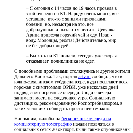
– Я сегодня с 14 часов до 19 часов провела в
этой очереди на КТ. Народу очень много, все
уставшие, кто-то с явными признаками
болезни, но, несмотря на это, все
добродушные и пытаются шутить. Девушка
Арина привезла горячий чай и еду, Иван -
воду. Молодцы, ребята! Действительно, мир
не без добрых людей.
– Вы хоть на КТ попали, сегодня уже скорая
отказывает, поликлиника не едет.
С подобными проблемами столкнулись и другие жители
Дальнего Востока. Так, портал
astv.ru
сообщил, что в
южно-сахалинском тубдиспансере, куда посылают всех
горожан с симптомами ОРВИ, уже несколько дней
подряд стоят огромные очереди. Люди с вечера
занимают места на следующее утро. Социальную
дистанцию, рекомендованную Роспотребнадзором, в
таких условиях соблюдать просто невозможно.
Напомним, жалобы на
бесконечные очереди на
компьютерную томографию
начали появляться в
социальных сетях 20 октября. были также опубликованы