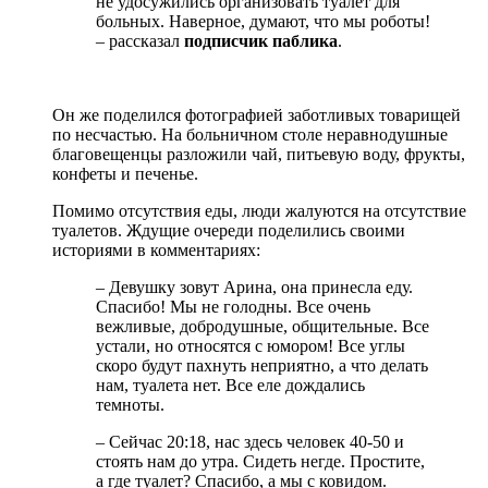
не удосужились организовать туалет для
больных. Наверное, думают, что мы роботы!
– рассказал
подписчик паблика
.
Он же поделился фотографией заботливых товарищей
по несчастью. На больничном столе неравнодушные
благовещенцы разложили чай, питьевую воду, фрукты,
конфеты и печенье.
Помимо отсутствия еды, люди жалуются на отсутствие
туалетов. Ждущие очереди поделились своими
историями в комментариях:
– Девушку зовут Арина, она принесла еду.
Спасибо! Мы не голодны. Все очень
вежливые, добродушные, общительные. Все
устали, но относятся с юмором! Все углы
скоро будут пахнуть неприятно, а что делать
нам, туалета нет. Все еле дождались
темноты.
– Сейчас 20:18, нас здесь человек 40-50 и
стоять нам до утра. Сидеть негде. Простите,
а где туалет? Спасибо, а мы с ковидом.