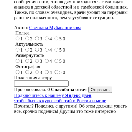
сообщения о том, что людям приходится часами ждать
анализа в детской областной и в тамбовской больницах.
Также, по словам очевидцев, врачи уходят на перерывы
раньше положенного, чем усугубляют ситуацию.
Автор:
Светлана Мубаранникова
Польза
1
2
3
4
5
0
Актуальность
1
2
3
4
5
0
Развёрнутость
1
2
3
4
5
0
Фотография
1
2
3
4
5
0
Пожелания автору
Проголосовало:
0
Спасибо за ответ
Подключитесь к нашему
Яндекс Дзен
,
чтобы быть в курсе событий в России и мире
Почитал? Поделись с другими! Об этом должны узнать
все, срочно поделись! Другим это тоже интересно