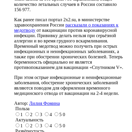
количество летальных случаев в России составило
156 977.
Как ранее писал портал 2х2.su, в министерстве
здравоохранения России
рассказали о показаниях к
медотводу
от вакцинации против коронавирусной
инфекции. Прививку делать нельзя при серьёзной
аллергии и во время грудного вскармливания.
Временный медотвод можно получить при острых
инфекционных и неинфекционных заболеваниях, а
также при обострении хронических болезней. Теперь
беременность официально не является
противопоказанием для вакцинации «Спутником V».
При этом острые инфекционные и неинфекционные
заболевания, обострение хронических заболеваний
являются поводом для оформления временного
медицинского отвода от вакцинации на 2-4 недели.
Автор:
Лилия Фомина
Польза
1
2
3
4
5
0
Актуальность
1
2
3
4
5
0
Развёрнутость