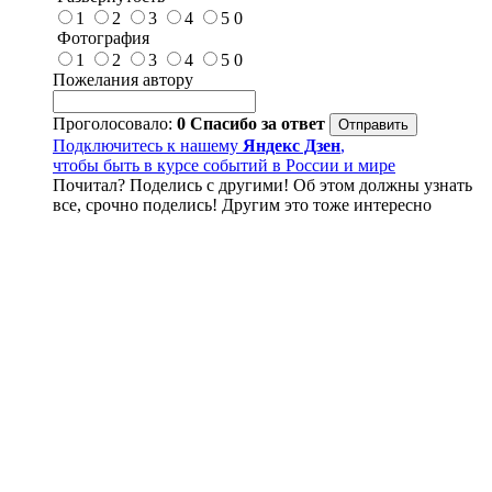
1
2
3
4
5
0
Фотография
1
2
3
4
5
0
Пожелания автору
Проголосовало:
0
Спасибо за ответ
Подключитесь к нашему
Яндекс Дзен
,
чтобы быть в курсе событий в России и мире
Почитал? Поделись с другими! Об этом должны узнать
все, срочно поделись! Другим это тоже интересно