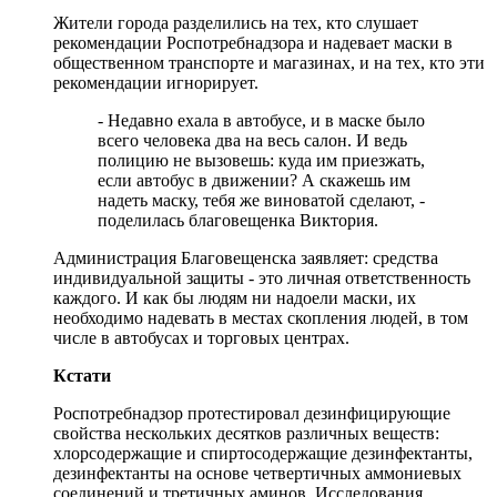
Жители города разделились на тех, кто слушает
рекомендации Роспотребнадзора и надевает маски в
общественном транспорте и магазинах, и на тех, кто эти
рекомендации игнорирует.
- Недавно ехала в автобусе, и в маске было
всего человека два на весь салон. И ведь
полицию не вызовешь: куда им приезжать,
если автобус в движении? А скажешь им
надеть маску, тебя же виноватой сделают, -
поделилась благовещенка Виктория.
Администрация Благовещенска заявляет: средства
индивидуальной защиты - это личная ответственность
каждого. И как бы людям ни надоели маски, их
необходимо надевать в местах скопления людей, в том
числе в автобусах и торговых центрах.
Кстати
Роспотребнадзор протестировал дезинфицирующие
свойства нескольких десятков различных веществ:
хлорсодержащие и спиртосодержащие дезинфектанты,
дезинфектанты на основе четвертичных аммониевых
соединений и третичных аминов. Исследования