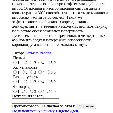
показали, что все они быстро и эффективно убивают
вирус. Этиловый и изопропиловый спирты даже в
концентрации 30% способны уничтожить до миллиона
вирусных частиц за 30 секунд. Такой же
эффективностью обладают хлорсодержащие
дезинфектанты: в течение нескольких десятков секунд
полностью обеззараживают поверхность.
Дезинфектанты на основе третичных и четвертичных
аминов приводят к потере жизнеспособности
коронавируса в течение нескольких минут.
Автор:
Татьяна Рябова
Польза
1
2
3
4
5
0
Актуальность
1
2
3
4
5
0
Развёрнутость
1
2
3
4
5
0
Фотография
1
2
3
4
5
0
Пожелания автору
Проголосовало:
0
Спасибо за ответ
Подключитесь к нашему
Яндекс Дзен
,