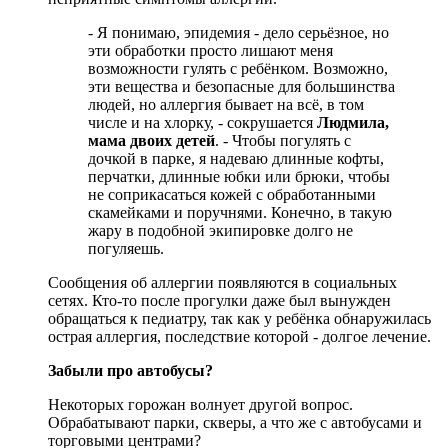
- Я понимаю, эпидемия - дело серьёзное, но
эти обработки просто лишают меня
возможности гулять с ребёнком. Возможно,
эти вещества и безопасные для большинства
людей, но аллергия бывает на всё, в том
числе и на хлорку, - сокрушается
Людмила,
мама двоих детей
. - Чтобы погулять с
дочкой в парке, я надеваю длинные кофты,
перчатки, длинные юбки или брюки, чтобы
не соприкасаться кожей с обработанными
скамейками и поручнями. Конечно, в такую
жару в подобной экипировке долго не
погуляешь.
Сообщения об аллергии появляются в социальных
сетях. Кто-то после прогулки даже был вынужден
обращаться к педиатру, так как у ребёнка обнаружилась
острая аллергия, последствие которой - долгое лечение.
Забыли про автобусы?
Некоторых горожан волнует другой вопрос.
Обрабатывают парки, скверы, а что же с автобусами и
торговыми центрами?