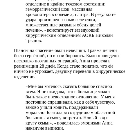
отделение в крайне тяжелом состоянии:
геморрагический шок, массивная
кровопотеря в объеме 2,5 литра. В результате
удара произошел разрыв селезенки,
множественные разрывы обеих долей
печени», - констатирует заведующий
хирургическим отделением АОКБ Николай
Трынов.
Шансы на спасение были невелики. Травма печени
была серьёзной, но врачи боролись. Было проведено
несколько поэтапных операций, Анна провела в
реанимации 28 дней. Когда стало понятно, что ей
ничего не угрожает, девушку перевели в хирургическое
отделение.
«Мне бы хотелось сказать большое спасибо
всем. Я не ожидала, что в больнице может
быть такое превосходное отношение. У меня
постоянно спрашивали, как я себя чувствую,
заново учили ходить, поддерживали
морально. Благодаря сотрудникам областной
больницы я смогу встретить Новый год в
кругу семьи», - поделилась эмоциями Анна
накануне выписки.