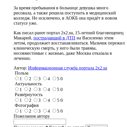
За время пребывания в больнице девушка много
рисовала, а также решила поступить в медицинский
колледж. Не исключено, в АОКБ она придёт в новом
статусе уже.
Как писал ранее портал 2х2.su, 15-летний благовещенец
Макарий,
пострадавший в ДТП
на Василенко этим
летом, продолжает восстанавливаться. Мальчик пережил
клиническую смерть, у него были травмы,
несовместимые с жизнью, даже Москва отказала в
лечении.
Автор:
Информационная служба портала 2x2.su
Польза
1
2
3
4
5
0
Актуальность
1
2
3
4
5
0
Развёрнутость
1
2
3
4
5
0
Фотография
1
2
3
4
5
0
Пожелания автору