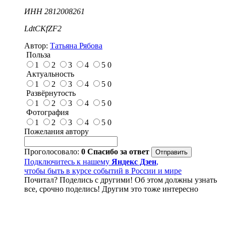
ИНН 2812008261
LdtCKfZF2
Автор:
Татьяна Рябова
Польза
1
2
3
4
5
0
Актуальность
1
2
3
4
5
0
Развёрнутость
1
2
3
4
5
0
Фотография
1
2
3
4
5
0
Пожелания автору
Проголосовало:
0
Спасибо за ответ
Подключитесь к нашему
Яндекс Дзен
,
чтобы быть в курсе событий в России и мире
Почитал? Поделись с другими! Об этом должны узнать
все, срочно поделись! Другим это тоже интересно