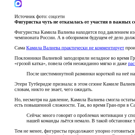
Источник фото:
соцсети
Фигуристка чуть не отказалась от участия в важных 
Фигуристка Камила Валиева находится под давлением из
чемпионата России. А в обозримом будущем её дело дол
Сама
Камила Валиева практически не комментирует
прои
Поклонники Валиевой заподозрили неладное во время Гр
«грозой катка», повела себя неожиданно мягко и даже
ра
После шестиминутной разминки короткой на неё нах
Этери Тутберидзе признала: в этом сезоне Камиле Валиев
словам, никто не знает, чего ожидать.
Но, несмотря на давление, Камила Валиева смогла остат
есть повышенной сложности. Так, во время Гран-при в С
Сейчас много говорят о проблемах мотивации у спо
нашей команды льётся немало. В такой обстановке 
Тем не менее, фигуристы продолжают упорно готовиться