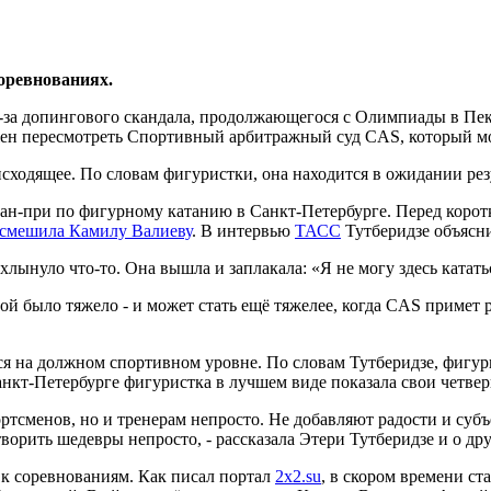
соревнованиях.
-за допингового скандала, продолжающегося с Олимпиады в Пек
жен пересмотреть Спортивный арбитражный суд CAS, который м
сходящее. По словам фигуристки, она находится в ожидании резу
ан-при по фигурному катанию в Санкт-Петербурге. Перед корот
ссмешила Камилу Валиеву
. В интервью
ТАСС
Тутберидзе объясни
лынуло что-то. Она вышла и заплакала: «Я не могу здесь катать
ой было тяжело - и может стать ещё тяжелее, когда CAS примет р
ься на должном спортивном уровне. По словам Тутберидзе, фигур
анкт-Петербурге фигуристка в лучшем виде показала свои четве
ртсменов, но и тренерам непросто. Не добавляют радости и субъ
творить шедевры непросто, - рассказала Этери Тутберидзе и о д
 к соревнованиям. Как писал портал
2x2.su
, в скором времени ст