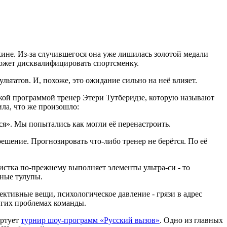
ине. Из-за случившегося она уже лишилась золотой медали
ожет дисквалифицировать спортсменку.
льтатов. И, похоже, это ожидание сильно на неё влияет.
кой программой тренер Этери Тутберидзе, которую называют
ла, что же произошло:
ся». Мы попытались как могли её перенастроить.
ешение. Прогнозировать что-либо тренер не берётся. По её
истка по-прежнему выполняет элементы ультра-си - то
рные тулупы.
ективные вещи, психологическое давление - грязи в адрес
ругих проблемах команды.
артует
турнир шоу-программ «Русский вызов»
. Одно из главных