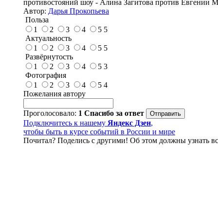
противостояний шоу - Алина Загитова против Евгении 
Автор:
Дарья Прокопьева
Польза
1
2
3
4
5
5
Актуальность
1
2
3
4
5
5
Развёрнутость
1
2
3
4
5
3
Фотография
1
2
3
4
5
4
Пожелания автору
Проголосовало:
1
Спасибо за ответ
Подключитесь к нашему
Яндекс Дзен
,
чтобы быть в курсе событий в России и мире
Почитал? Поделись с другими! Об этом должны узнать вс