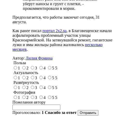
уберут наносы и грунт с плитки, -
прокомментировали в мэрии.
Предполагается, что работы закончат сегодня, 31
августа.
Как ранее писал
портал 2x2.
su
, в Благовещенске начали
асфальтировать проблемный участок улицы
Красноармейской. На затянувшийся ремонт, гигантские
лужи и ямы жильцы района жаловались
несколько
месяцев
.
Автор:
Лилия Фомина
Польза
1
2
3
4
5
5
Актуальность
1
2
3
4
5
5
Развёрнутость
1
2
3
4
5
5
Фотография
1
2
3
4
5
5
Пожелания автору
Проголосовало:
1
Спасибо за ответ