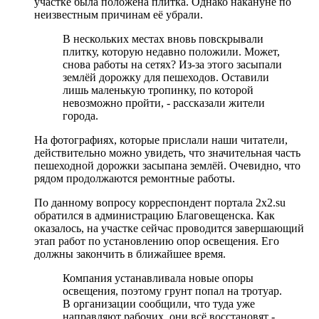
участке была положена плитка. Однако накануне по
неизвестным причинам её убрали.
В нескольких местах вновь повскрывали
плитку, которую недавно положили. Может,
снова работы на сетях? Из-за этого засыпали
землёй дорожку для пешеходов. Оставили
лишь маленькую тропинку, по которой
невозможно пройти, - рассказали жители
города.
На фотографиях, которые прислали наши читатели,
действительно можно увидеть, что значительная часть
пешеходной дорожки засыпана землёй. Очевидно, что
рядом продолжаются ремонтные работы.
По данному вопросу корреспондент портала 2x2.su
обратился в администрацию Благовещенска. Как
оказалось, на участке сейчас проводится завершающий
этап работ по установлению опор освещения. Его
должны закончить в ближайшее время.
Компания устанавливала новые опоры
освещения, поэтому грунт попал на тротуар.
В организации сообщили, что туда уже
направляют рабочих, они всё восстановят -