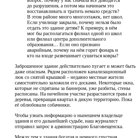
вопрос: почему у нас сначала всё доводится
до разрушения, а потом мы начинаем это
восстанавливать и тратить немало средств?
В этом районе много многоэтажек, нет школ.
Если училище закрыли, почему нельзя было
отдать это здание детям? К примеру, в нём
мог бы располагаться филиал одной из школ
или филиал центра дополнительного
образования… Если оно признано
аварийным, почему на нём горит фонарь и
кто на входе развешивает сушиться ковры?
Заброшенное здание действительно пугает и может быть
даже опасным. Рядом расположен канализационный
люк со снятой крышкой – недавно местные жители
самостоятельно заложили его досками. Некоторые окна,
которые не спрятаны за баннером, уже разбиты, стены
расписаны. На ничейном участке разрастаются трава и
деревья, превращая квартал в дикую территорию. Пока
её облюбовали собачники.
Чтобы узнать информацию о нынешнем владельце
здания и его дальнейшей судьбе, наш журналист
отправил запрос в администрацию Благовещенска.
Между тем у здания богатая и немного грустная