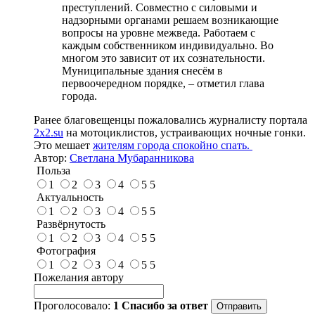
преступлений. Совместно с силовыми и
надзорными органами решаем возникающие
вопросы на уровне межведа. Работаем с
каждым собственником индивидуально. Во
многом это зависит от их сознательности.
Муниципальные здания снесём в
первоочередном порядке, – отметил глава
города.
Ранее благовещенцы пожаловались журналисту портала
2x2.su
на мотоциклистов, устраивающих ночные гонки.
Это мешает
жителям города спокойно спать.
Автор:
Светлана Мубаранникова
Польза
1
2
3
4
5
5
Актуальность
1
2
3
4
5
5
Развёрнутость
1
2
3
4
5
5
Фотография
1
2
3
4
5
5
Пожелания автору
Проголосовало:
1
Спасибо за ответ