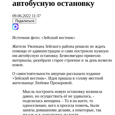
автобусную остановку
09.06.2022 11:37
Поделиться
Источник фото:
«Зейский вестник»
Жители Умлекана Зейского района решили не ждать
помощи от администрации и сами построили нужную
им автобусную остановку. Безвозмездно привезли
материалы, разобрали старое строение и за день возвели
новое.
О самостоятельности амурчан рассказало издание
«Зейский вестник». Идея пришла в голову местной
жительнице Любови Прохоровой.
Мысль построить новую остановку возникла
давно, но осуществить её не удавалось, -
поделилась женщина. - То я на вахте, то
односельчане, кого я просила помочь, были
заняты домашними делами, а некоторые, так
же как и я, находились на вахте.