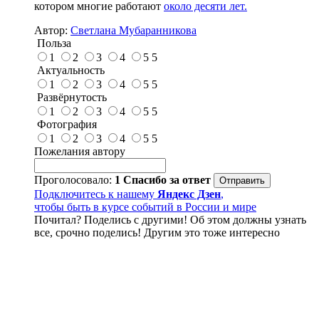
котором многие работают
около десяти лет.
Автор:
Светлана Мубаранникова
Польза
1
2
3
4
5
5
Актуальность
1
2
3
4
5
5
Развёрнутость
1
2
3
4
5
5
Фотография
1
2
3
4
5
5
Пожелания автору
Проголосовало:
1
Спасибо за ответ
Подключитесь к нашему
Яндекс Дзен
,
чтобы быть в курсе событий в России и мире
Почитал? Поделись с другими! Об этом должны узнать
все, срочно поделись! Другим это тоже интересно