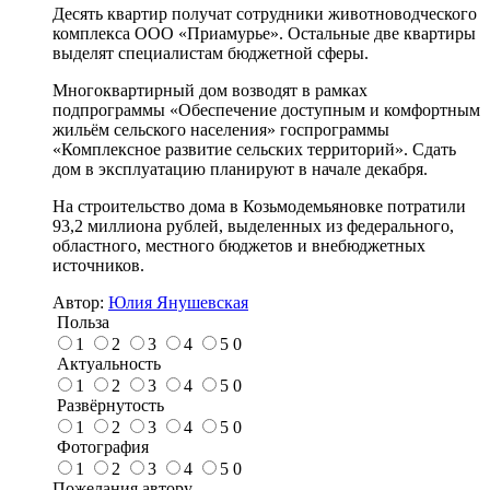
Десять квартир получат сотрудники животноводческого
комплекса ООО «Приамурье». Остальные две квартиры
выделят специалистам бюджетной сферы.
Многоквартирный дом возводят в рамках
подпрограммы «Обеспечение доступным и комфортным
жильём сельского населения» госпрограммы
«Комплексное развитие сельских территорий». Сдать
дом в эксплуатацию планируют в начале декабря.
На строительство дома в Козьмодемьяновке потратили
93,2 миллиона рублей, выделенных из федерального,
областного, местного бюджетов и внебюджетных
источников.
Автор:
Юлия Янушевская
Польза
1
2
3
4
5
0
Актуальность
1
2
3
4
5
0
Развёрнутость
1
2
3
4
5
0
Фотография
1
2
3
4
5
0
Пожелания автору