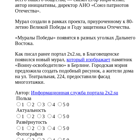
автор инициативы, директор АНО «Союз патриотов
Отечества».
Мурал создали в рамках проекта, приуроченному к 80-
летию Великой Победы и Году защитника Отечества.
«Муралы Победы» появятся в разных уголках Дальнего
Востока.
Как писал ранее портал 2х2.su, в Благовещенске
появился новый мурал,
который изображает
памятник
«Воину-освободителю» в Берлине. Городская мэрия
предложила создать подобный рисунок, а жители дома
на ул. Театральная, 224, предоставили фасад
многоэтажки.
Автор:
Информационная служба портала 2x2.su
Польза
1
2
3
4
5
0
Актуальность
1
2
3
4
5
0
Развёрнутость
1
2
3
4
5
0
Фотография