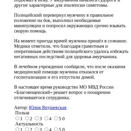
другие характерные для эпилепсии симптомы.
Полицейский перевернул мужчину в правильное
положение на бок, выполнил необходимые
манипуляции и попросил окружающих срочно взывать
скорую помощь.
На момент приезда врачей мужчина пришёл в сознание.
Медики отметили, что благодаря грамотным и
оперативным действиям полицейского удалось избежать
негативных последствий для здоровья амурчанина.
В лечебном учреждении сообщили, что после оказания
медицинской помощи мужчина отказался от
госпитализации и его отпустили домой.
В настоящее время руководство МО МВД России
«Благовещенский» решает вопрос о поощрении
отличившегося сотрудника.
Автор:
Юлия Янушевская
Польза
1
2
3
4
5
0
Актуальность
1
2
3
4
5
0