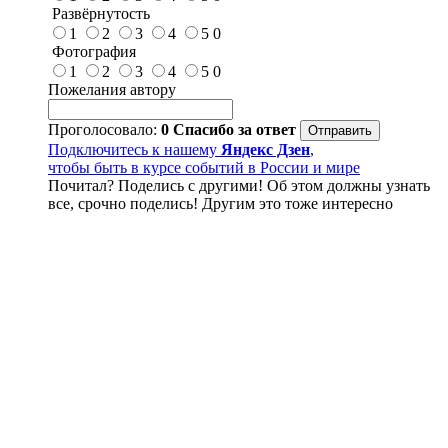
Развёрнутость
1
2
3
4
5
0
Фотография
1
2
3
4
5
0
Пожелания автору
Проголосовало:
0
Спасибо за ответ
Подключитесь к нашему
Яндекс Дзен
,
чтобы быть в курсе событий в России и мире
Почитал? Поделись с другими! Об этом должны узнать
все, срочно поделись! Другим это тоже интересно