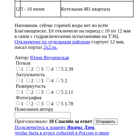
12
5 - 16 июня
Котельная 481 квартала
Напомним, сейчас горячей воды нет во всём
Благовещенске. Её отключили на период с 10 по 12 мая
в связи с гидравлическими испытаниями на ТЭЦ.
Отключение по отдельным районам
стартует 12 мая,
писал портал
2x2.su.
Автор:
Юлия Янушевская
Польза
1
2
3
4
5
2.39
Актуальность
1
2
3
4
5
2
Развёрнутость
1
2
3
4
5
2.11
Фотография
1
2
3
4
5
1.78
Пожелания автору
Проголосовало:
18
Спасибо за ответ
Подключитесь к нашему
Яндекс Дзен
,
чтобы быть в курсе событий в России и мире