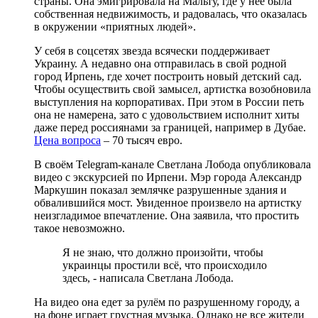
страны. Она эмигрировала на Мальту, где у неё была
собственная недвижимость, и радовалась, что оказалась
в окружении «приятных людей».
У себя в соцсетях звезда всячески поддерживает
Украину. А недавно она отправилась в свой родной
город Ирпень, где хочет построить новый детский сад.
Чтобы осуществить свой замысел, артистка возобновила
выступления на корпоративах. При этом в России петь
она не намерена, зато с удовольствием исполнит хиты
даже перед россиянами за границей, например в Дубае.
Цена вопроса
– 70 тысяч евро.
В своём Telegram-канале Светлана Лобода опубликовала
видео с экскурсией по Ирпени. Мэр города Александр
Маркушин показал землячке разрушенные здания и
обвалившийся мост. Увиденное произвело на артистку
неизгладимое впечатление. Она заявила, что простить
такое невозможно.
Я не знаю, что должно произойти, чтобы
украинцы простили всё, что происходило
здесь, - написала Светлана Лобода.
На видео она едет за рулём по разрушенному городу, а
на фоне играет грустная музыка. Однако не все жители