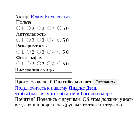
Автор:
Юлия Янушевская
Польза
1
2
3
4
5
0
Актуальность
1
2
3
4
5
0
Развёрнутость
1
2
3
4
5
0
Фотография
1
2
3
4
5
0
Пожелания автору
Проголосовало:
0
Спасибо за ответ
Подключитесь к нашему
Яндекс Дзен
,
чтобы быть в курсе событий в России и мире
Почитал? Поделись с другими! Об этом должны узнать
все, срочно поделись! Другим это тоже интересно