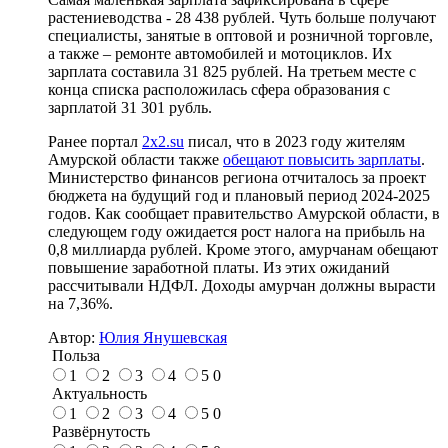
растениеводства - 28 438 рублей. Чуть больше получают
специалисты, занятые в оптовой и розничной торговле,
а также – ремонте автомобилей и мотоциклов. Их
зарплата составила 31 825 рублей. На третьем месте с
конца списка расположилась сфера образования с
зарплатой 31 301 рубль.
Ранее портал
2x2.su
писал, что в 2023 году жителям
Амурской области также
обещают повысить зарплаты
.
Министерство финансов региона отчиталось за проект
бюджета на будущий год и плановый период 2024-2025
годов. Как сообщает правительство Амурской области, в
следующем году ожидается рост налога на прибыль на
0,8 миллиарда рублей. Кроме этого, амурчанам обещают
повышение заработной платы. Из этих ожиданий
рассчитывали НДФЛ. Доходы амурчан должны вырасти
на 7,36%.
Автор:
Юлия Янушевская
Польза
1
2
3
4
5
0
Актуальность
1
2
3
4
5
0
Развёрнутость