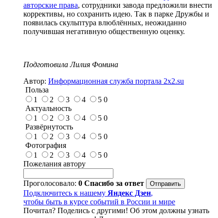
авторские права
, сотрудники завода предложили внести
коррективы, но сохранить идею. Так в парке Дружбы и
появилась скульптура влюблённых, неожиданно
получившая негативную общественную оценку.
Подготовила Лилия Фомина
Автор:
Информационная служба портала 2x2.su
Польза
1
2
3
4
5
0
Актуальность
1
2
3
4
5
0
Развёрнутость
1
2
3
4
5
0
Фотография
1
2
3
4
5
0
Пожелания автору
Проголосовало:
0
Спасибо за ответ
Подключитесь к нашему
Яндекс Дзен
,
чтобы быть в курсе событий в России и мире
Почитал? Поделись с другими! Об этом должны узнать