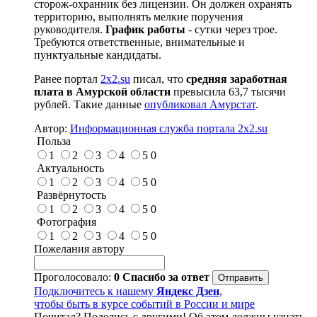
сторож-охранник без лицензии. Он должен охранять
территорию, выполнять мелкие поручения
руководителя.
График работы
- сутки через трое.
Требуются ответственные, внимательные и
пунктуальные кандидаты.
Ранее портал
2x2.su
писал, что
средняя заработная
плата в Амурской области
превысила 63,7 тысячи
рублей. Такие данные
опубликовал Амурстат
.
Автор:
Информационная служба портала 2x2.su
Польза
1
2
3
4
5
0
Актуальность
1
2
3
4
5
0
Развёрнутость
1
2
3
4
5
0
Фотография
1
2
3
4
5
0
Пожелания автору
Проголосовало:
0
Спасибо за ответ
Подключитесь к нашему
Яндекс Дзен
,
чтобы быть в курсе событий в России и мире
Почитал? Поделись с другими! Об этом должны узнать