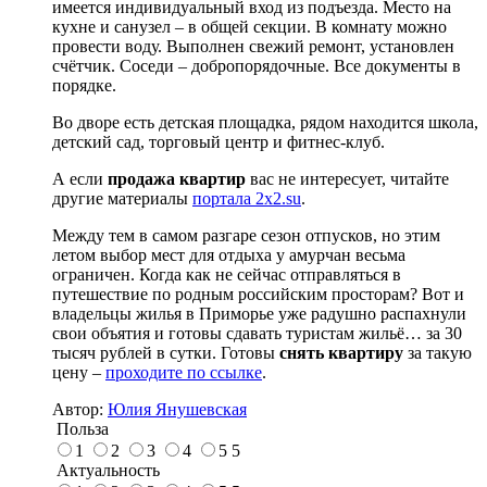
имеется индивидуальный вход из подъезда. Место на
кухне и санузел – в общей секции. В комнату можно
провести воду. Выполнен свежий ремонт, установлен
счётчик. Соседи – добропорядочные. Все документы в
порядке.
Во дворе есть детская площадка, рядом находится школа,
детский сад, торговый центр и фитнес-клуб.
А если
продажа квартир
вас не интересует, читайте
другие материалы
портала 2x2.su
.
Между тем в самом разгаре сезон отпусков, но этим
летом выбор мест для отдыха у амурчан весьма
ограничен. Когда как не сейчас отправляться в
путешествие по родным российским просторам? Вот и
владельцы жилья в Приморье уже радушно распахнули
свои объятия и готовы сдавать туристам жильё… за 30
тысяч рублей в сутки. Готовы
снять квартиру
за такую
цену –
проходите по ссылке
.
Автор:
Юлия Янушевская
Польза
1
2
3
4
5
5
Актуальность