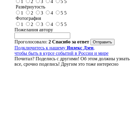
1
2
3
4
5
5
Развёрнутость
1
2
3
4
5
5
Фотография
1
2
3
4
5
5
Пожелания автору
Проголосовало:
2
Спасибо за ответ
Подключитесь к нашему
Яндекс Дзен
,
чтобы быть в курсе событий в России и мире
Почитал? Поделись с другими! Об этом должны узнать
все, срочно поделись! Другим это тоже интересно