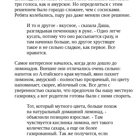
три голоса, как и амурское. Но определиться с этим
решением было гораздо сложнее, чем с сосисками.
Ребята колебались, пару раз даже меняли свое решение.
И то и другое - вкусное, - сказала Даша,
разглядывая печенюшку в руке. - Одно легче
кусать, потому что оно рассыпается сразу, и
там начинки больше, но другое хрустящее
такое и не сильно сладкое, как первое. Все
нравится.
Самое интересное началось, когда дело дошло до
лимонадов. Внешне они отличались очень сильно:
напиток из Алтайского края мутный, явно пахнет
лимоном, амурский - полностью прозрачный, по цвету
напоминает, скорее, яблочный сок. Все дети с
уверенностью сказали, что предпочли бы нашу местную
газировку, а вот родители готовы были с ними спорить.
Тот, который мутного цвета, больше похож
на натуральный домашний лимонад, -
объяснили позицию взрослые. - Там
чувствуется кислинка лимона, нет такого
количества сахара, а еще он более
газированный. Так же получится, если