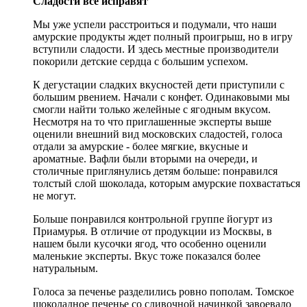
Сладости все исправят
Мы уже успели расстроиться и подумали, что наши
амурские продукты ждет полный проигрыш, но в игру
вступили сладости. И здесь местные производители
покорили детские сердца с большим успехом.
К дегустации сладких вкусностей дети приступили с
большим рвением. Начали с конфет. Одинаковыми мы
смогли найти только желейные с ягодным вкусом.
Несмотря на то что приглашенные эксперты выше
оценили внешний вид московских сладостей, голоса
отдали за амурские - более мягкие, вкусные и
ароматные. Вафли были вторыми на очереди, и
столичные приглянулись детям больше: понравился
толстый слой шоколада, которым амурские похвастаться
не могут.
Больше понравился контрольной группе йогурт из
Приамурья. В отличие от продукции из Москвы, в
нашем были кусочки ягод, что особенно оценили
маленькие эксперты. Вкус тоже показался более
натуральным.
Голоса за печенье разделились ровно пополам. Томское
шоколадное печенье со сливочной начинкой завоевало