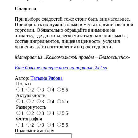
Сладости
При выборе сладостей тоже стоит быть внимательнее.
Приобретать их нужно только в местах организованной
торговли. Обязательно обращайте внимание на
этикетку, где должны легко читаться название, масса,
состав ингредиентов, пищевая ценность, условия
хранения, дата изготовления и срок годности.
Материал из «Комсомольской правды – Благовещенск»
Ещё больше интересного на портале 2x2.su
Автор:
Татьяна Рябова
Польза
1
2
3
4
5
5
Актуальность
1
2
3
4
5
5
Развёрнутость
1
2
3
4
5
5
Фотография
1
2
3
4
5
5
Пожелания автору