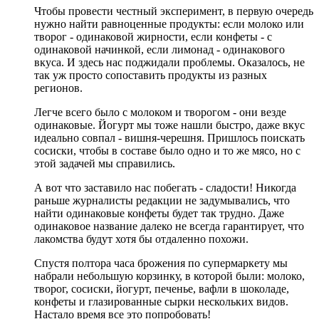
Чтобы провести честный эксперимент, в первую очередь
нужно найти равноценные продукты: если молоко или
творог - одинаковой жирности, если конфеты - с
одинаковой начинкой, если лимонад - одинакового
вкуса. И здесь нас поджидали проблемы. Оказалось, не
так уж просто сопоставить продукты из разных
регионов.
Легче всего было с молоком и творогом - они везде
одинаковые. Йогурт мы тоже нашли быстро, даже вкус
идеально совпал - вишня-черешня. Пришлось поискать
сосиски, чтобы в составе было одно и то же мясо, но с
этой задачей мы справились.
А вот что заставило нас побегать - сладости! Никогда
раньше журналисты редакции не задумывались, что
найти одинаковые конфеты будет так трудно. Даже
одинаковое название далеко не всегда гарантирует, что
лакомства будут хотя бы отдаленно похожи.
Спустя полтора часа брожения по супермаркету мы
набрали небольшую корзинку, в которой были: молоко,
творог, сосиски, йогурт, печенье, вафли в шоколаде,
конфеты и глазированные сырки нескольких видов.
Настало время все это попробовать!