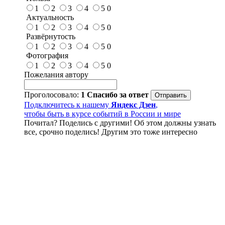
1
2
3
4
5
0
Актуальность
1
2
3
4
5
0
Развёрнутость
1
2
3
4
5
0
Фотография
1
2
3
4
5
0
Пожелания автору
Проголосовало:
1
Спасибо за ответ
Подключитесь к нашему
Яндекс Дзен
,
чтобы быть в курсе событий в России и мире
Почитал? Поделись с другими! Об этом должны узнать
все, срочно поделись! Другим это тоже интересно