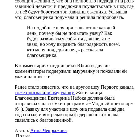
сообщил женщине, что она полностью подходит на роль
завидной невесты и предложил поучаствовать в шоу, где
за неё будут бороться три завидных жениха. Услышав
это, благовещенка подумала и решила попробовать.
На подобные шоу приглашают не каждый
день, почему бы не попытать удачу? Как
будут развиваться события дальше, я не
знаю, но хочу выразить благодарность всем,
кто меня поддерживает, - рассказала
благовещенка.
В комментариях подписчики Юлии и другие
комментаторы поддержали амурчанку и пожелали ей
удачи на проекте.
Ранее стало известно, что на другое шоу Первого канала
тоже пригласили амурчанку.
Жительница
Благовещенска Екатерина Набока должна была
отправиться на съёмки программы «Модный приговор»
(6+). Заявку для участия в шоу она подавала ещё два
года назад, и вот редакторы федерального канала
связались с благовещенкой.
Автор:
Анна Чекрыжова
Польза