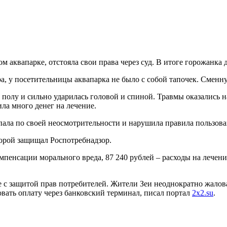
аквапарке, отстояла свои права через суд. В итоге горожанка 
, у посетительницы аквапарка не было с собой тапочек. Сменну
полу и сильно ударилась головой и спиной. Травмы оказались н
ла много денег на лечение.
упала по своей неосмотрительности и нарушила правила пользова
торой защищал Роспотребнадзор.
мпенсации морального вреда, 87 240 рублей – расходы на лечени
е с защитой прав потребителей. Жители Зеи неоднократно жалов
зовать оплату через банковский терминал, писал портал
2x2.su
.