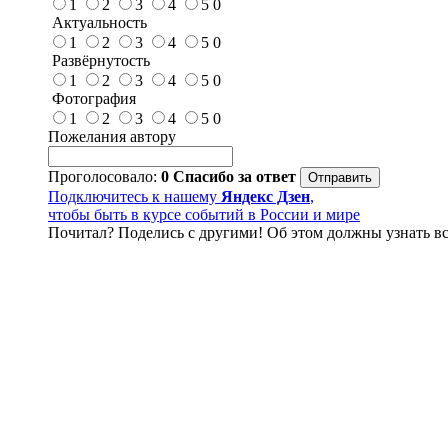
1
2
3
4
5
0
Актуальность
1
2
3
4
5
0
Развёрнутость
1
2
3
4
5
0
Фотография
1
2
3
4
5
0
Пожелания автору
Проголосовало:
0
Спасибо за ответ
Подключитесь к нашему
Яндекс Дзен
,
чтобы быть в курсе событий в России и мире
Почитал? Поделись с другими! Об этом должны узнать вс