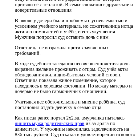
приняли её с теплотой. В семье сложились дружеские и
доверительные отношения
В школе у дочери были проблемы с успеваемостью и
усвоением учебного материала, но сожительница истца
активно помогает ей в учёбе, и есть улучшения.
Мужчина попросил суд оставить дочь с ним.
Ответчица не возражала против заявленных
требований.
В ходе судебного заседания несовершеннолетняя дочь
выразила желание проживать с отцом. Суд учёл акты
обследования жилищно-бытовых условий сторон.
Ответчица показала жилое помещение, которое
находилось в хорошем состоянии. Но между матерью и
дочерью не было гармоничных отношений.
Учитывая все обстоятельства и мнение ребёнка, суд
постановил отдать девочку в семью отца.
Как писал ранее портал 2х2.su, амурчанка пыталась
лишить мужа родительских прав
из-за долга по
алиментам. У мужчины накопилась задолженность на
836 тыс. рублей. Суд отказал в удовлетворении искового