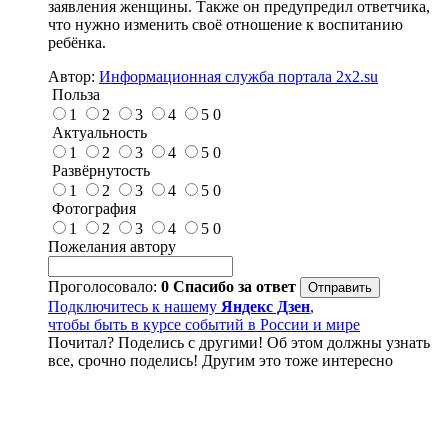
заявления женщины. Также он предупредил ответчика,
что нужно изменить своё отношение к воспитанию
ребёнка.
Автор:
Информационная служба портала 2x2.su
Польза
1
2
3
4
5
0
Актуальность
1
2
3
4
5
0
Развёрнутость
1
2
3
4
5
0
Фотография
1
2
3
4
5
0
Пожелания автору
Проголосовало:
0
Спасибо за ответ
Подключитесь к нашему
Яндекс Дзен
,
чтобы быть в курсе событий в России и мире
Почитал? Поделись с другими! Об этом должны узнать
все, срочно поделись! Другим это тоже интересно