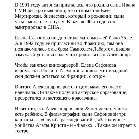
В 1991 году актриса призналась, что родила сына Ивана.
СМИ быстро выяснили, что отцом стал Ваче
Мартиросян, бизнесмен, который о рождении сына
узнал много лет спустя. В начале 90-х годов он
эмигрировал в США.
Елена Сафонова поздно стала матерью – ей было 35 лет.
А в 1992 году её пригласили во Францию, там она
познакомилась с актёром Самюэлем Лабартом, вышла
замуж. Спустя два года у них родился сын Александр.
Чтобы заняться кинокарьерой, Елена Сафонова
вернулась в Россию. А суд постановил, что младший
сын должен остаться во Франции, с отцом.
В итоге Александр вырос с отцом, мама его часто
навещала. Он также получил актёрское образование,
превратился в настоящего красавчика.
Известно, что Александр в свои 28 лет женат, у него
есть ребёнок. В фильмографии сына Сафоновой три
картины — «Служба расследований», «Загадочные
убийства Агаты Кристи» и «Фалько». Также он играет в
театре.