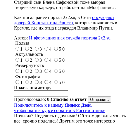
Старший сын Елена Сафоновой тоже выбрал
творческую карьеру, он работает на «Мосфильме».
Как писал ранее портал 2х2.su, в Сети
обсуждают
дочерей Константина Эрнста
, которые появились в
Кремле, где их отца награждал Владимир Путин.
Автор:
Информационная служба портала 2x2.su
Польза
1
2
3
4
5
0
Актуальность
1
2
3
4
5
0
Развёрнутость
1
2
3
4
5
0
Фотография
1
2
3
4
5
0
Пожелания автору
Проголосовало:
0
Спасибо за ответ
Подключитесь к нашему
Яндекс Дзен
,
чтобы быть в курсе событий в России и мире
Почитал? Поделись с другими! Об этом должны узнать
все, срочно поделись! Другим это тоже интересно