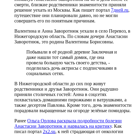
смерти, близкие родственники знаменитости приняли
решение уехать из Москвы. Как пишет портал
7дней.ru
,
путешествие они планировали давно, но не могли
совершить его по понятным причинам.
Валентина и Анна Заворотнюк уехали в село Перевоз, в
Нижегородскую область. По словам дочери Анастасии
Заворотнюк, это родина Валентины Борисовны.
Побывали в её родной деревне Заключная и
даже нашли тот самый домик, где она
провела большую часть своего детства, -
поделилась дочь актрисы с подписчиками в
социальных сетях.
В Нижегородской области до сих пор живут
родственники и друзья Заворотнюк. Они радушно
приняли столичных гостей: Анна в соцсетях
похвасталась домашними пирожками и ватрушками, а
также десертом Павлова. Кроме того, дочь знаменитости
порадовали выращенные на огороде зелёные помидоры.
Ранее
Ольга Орлова раскрыла подробности болезни
Анастасии Заворотнюк и нарвалась на критику
. Как
писал портал
2x2.su
, к ней страдающая от онкологии