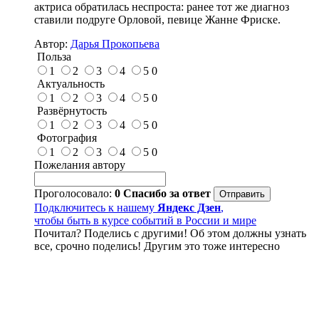
актриса обратилась неспроста: ранее тот же диагноз
ставили подруге Орловой, певице Жанне Фриске.
Автор:
Дарья Прокопьева
Польза
1
2
3
4
5
0
Актуальность
1
2
3
4
5
0
Развёрнутость
1
2
3
4
5
0
Фотография
1
2
3
4
5
0
Пожелания автору
Проголосовало:
0
Спасибо за ответ
Подключитесь к нашему
Яндекс Дзен
,
чтобы быть в курсе событий в России и мире
Почитал? Поделись с другими! Об этом должны узнать
все, срочно поделись! Другим это тоже интересно