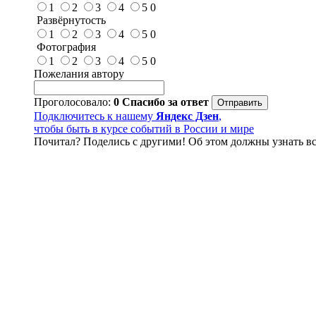
1
2
3
4
5
0
Развёрнутость
1
2
3
4
5
0
Фотография
1
2
3
4
5
0
Пожелания автору
Проголосовало:
0
Спасибо за ответ
Подключитесь к нашему
Яндекс Дзен
,
чтобы быть в курсе событий в России и мире
Почитал? Поделись с другими! Об этом должны узнать вс