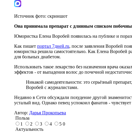
Источник фото:
скриншот
Она принимала препарат с длинным списком побочны
Юмористка Елена Воробей появилась на публике и порази
Как пишет
портал 7дней.ru
, после заявления Воробей поя
юмористка решила самостоятельно. Как Елена Воробей р
для больных диабетом.
Использовать такое лекарство без назначения врача оказ
эффектов - от выпадения волос до почечной недостаточн
Никакой самодеятельности: это серьёзный препарат
Воробей с журналистами.
Недавно в Сети обсуждали похудение другой знаменитос
усталый вид. Однако певец успокоил фанатов - чувствуе
Автор:
Дарья Прокопьева
Польза
1
2
3
4
5
0
Актуальность