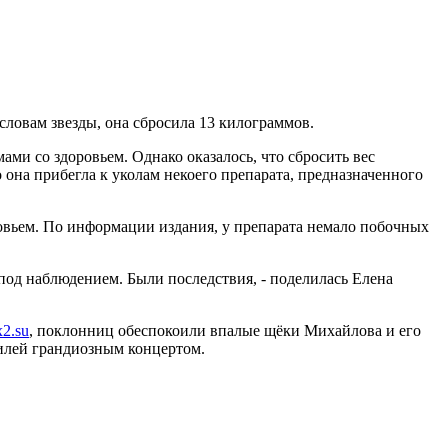
словам звезды, она сбросила 13 килограммов.
мами со здоровьем. Однако оказалось, что сбросить вес
о она прибегла к уколам некоего препарата, предназначенного
оровьем. По информации издания, у препарата немало побочных
 под наблюдением. Были последствия, - поделилась Елена
x2.su
, поклонниц обеспокоили впалые щёки Михайлова и его
билей грандиозным концертом.