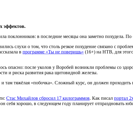
х эффектов.
ла поклонников: в последние месяцы она заметно похудела. По 
вились слухи о том, что столь резкое похудение связано с пробле
ассказала в
программе «Ты не поверишь»
(16+) на НТВ, для этог
алось опасно: после уколов у Воробей возникли проблемы со зд
ости и риска развития рака щитовидной железы.
, и там тяжёлая «побочка». Сложный курс, он должен проходить
ти:
Стас Михайлов сбросил 17 килограммов
. Как писал
портал 2
т он себя хорошо, в следующем году планирует отпраздновать ю