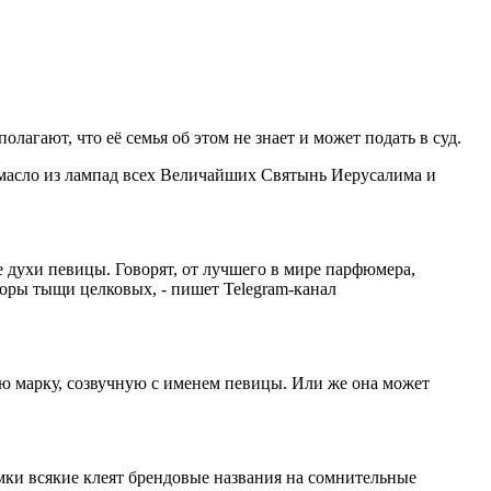
агают, что её семья об этом не знает и может подать в суд.
 масло из лампад всех Величайших Святынь Иерусалима и
е духи певицы. Говорят, от лучшего в мире парфюмера,
торы тыщи целковых, - пишет Telegram-канал
ю марку, созвучную с именем певицы. Или же она может
умки всякие клеят брендовые названия на сомнительные