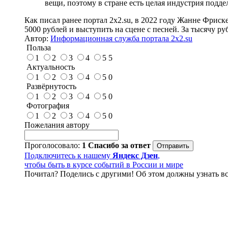
вещи, поэтому в стране есть целая индустрия поддел
Как писал ранее портал 2х2.su, в 2022 году Жанне Фриск
5000 рублей и выступить на сцене с песней. За тысячу ру
Автор:
Информационная служба портала 2x2.su
Польза
1
2
3
4
5
5
Актуальность
1
2
3
4
5
0
Развёрнутость
1
2
3
4
5
0
Фотография
1
2
3
4
5
0
Пожелания автору
Проголосовало:
1
Спасибо за ответ
Подключитесь к нашему
Яндекс Дзен
,
чтобы быть в курсе событий в России и мире
Почитал? Поделись с другими! Об этом должны узнать вс