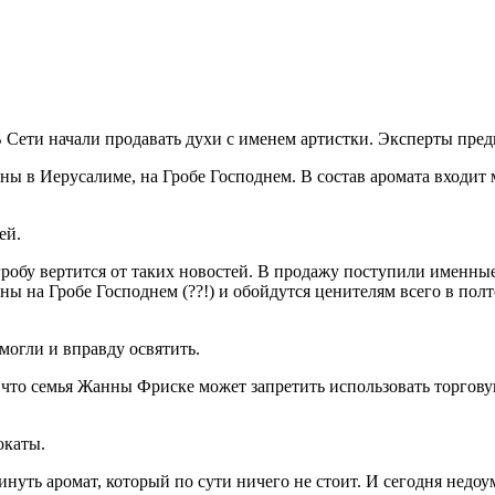
ети начали продавать духи с именем артистки. Эксперты предпол
ы в Иерусалиме, на Гробе Господнем. В состав аромата входит
ей.
 гробу вертится от таких новостей. В продажу поступили именны
ны на Гробе Господнем (??!) и обойдутся ценителям всего в пол
могли и вправду освятить.
что семья Жанны Фриске может запретить использовать торгову
окаты.
инуть аромат, который по сути ничего не стоит. И сегодня недо