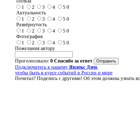
Польза
1
2
3
4
5
0
Актуальность
1
2
3
4
5
0
Развёрнутость
1
2
3
4
5
0
Фотография
1
2
3
4
5
0
Пожелания автору
Проголосовало:
0
Спасибо за ответ
Подключитесь к нашему
Яндекс Дзен
,
чтобы быть в курсе событий в России и мире
Почитал? Поделись с другими! Об этом должны узнать вс