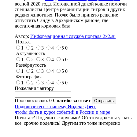
весной 2020 года. Истощенной дикой кошке помогли
специалисты Центра реабилитации тигров и других
редких животных. Позже было принято решение
отпустить Санду в Архаринском районе, где
достаточная кормовая база.
Автор:
Информационная служба портала 2x2.su
Польза
1
2
3
4
5
0
Актуальность
1
2
3
4
5
0
Развёрнутость
1
2
3
4
5
0
Фотография
1
2
3
4
5
0
Пожелания автору
Проголосовало:
0
Спасибо за ответ
Подключитесь к нашему
Яндекс Дзен
,
чтобы быть в курсе событий в России и мире
Почитал? Поделись с другими! Об этом должны узнать
все, срочно поделись! Другим это тоже интересно