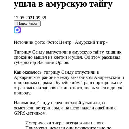
ушла в амурскую тайгу
17.05.2021 09:38
Поделиться
Источник фото:
Фото: Центр «Амурский тигр»
Тигрицу Санду выпустили в амурскую тайгу, хищник
спокойно вышел из клетки и ушел. Об этом рассказал
губернатор Василий Орлов.
Как оказалось, тигрицу Санду отпустили в
Архаринском районе между заказником Андреевский и
природным парком «Бурейский». Транспортировка не
отразилась на здоровье животного, зверь ушел в дикую
природу.
Напомним, Санду перед поездкой усыпили, ее
осмотрели ветеринары, а на шею надели ошейник с
GPRS-датчиком.
Исторически тигры всегда жили на юге
Приамурья, исчезли они исключительно по