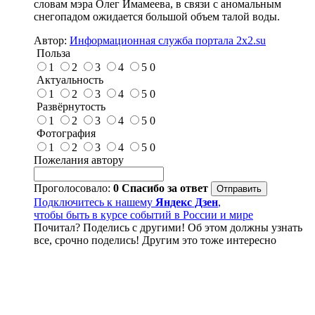
словам мэра Олег Имамеева, в связи с аномальным
снегопадом ожидается большой объем талой воды.
Автор:
Информационная служба портала 2x2.su
Польза
1
2
3
4
5
0
Актуальность
1
2
3
4
5
0
Развёрнутость
1
2
3
4
5
0
Фотография
1
2
3
4
5
0
Пожелания автору
Проголосовало:
0
Спасибо за ответ
Подключитесь к нашему
Яндекс Дзен
,
чтобы быть в курсе событий в России и мире
Почитал? Поделись с другими! Об этом должны узнать
все, срочно поделись! Другим это тоже интересно