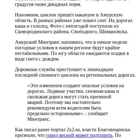
градусов ниже декадных норм.
Напомним, циклон пришёл накануне в Амурскую
область. В разных районах уже пошел снег. На дорогах
каша и гололед. Фото с непогодой поступили из
Сковородинского района, Свободного, Шимановска.
Амурский Минтранс напомнил, что в начале недели
погодные условия в нашем регионе будут крайне
нестабильными. По югу области ожидаются осадки в
виде снега с дождем.
Дорожные службы приступают к ликвидации
последний снежного циклона на региональных дорогах.
«Эти изменения создают опасные условия на
дорогах. Ледяные участки, снежная каша и
скользкая дорога могут стать причиной
аварий. Поэтому мы настоятельно
рекомендуем всем водителям быть
предельно осторожными», - сообщает
Минтранс.
Как писал ранее портал 2х2.su, власти Благовещенска
признали, что
город весной может подтопить
. По