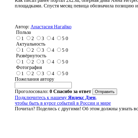
Как писал ранее портал 2х2.su, оперная дива Анна Нетр
площадками. Спустя месяц певица обозначила позицию и з
Автор:
Анастасия Нагайко
Польза
1
2
3
4
5
0
Актуальность
1
2
3
4
5
0
Развёрнутость
1
2
3
4
5
0
Фотография
1
2
3
4
5
0
Пожелания автору
Проголосовало:
0
Спасибо за ответ
Подключитесь к нашему
Яндекс Дзен
,
чтобы быть в курсе событий в России и мире
Почитал? Поделись с другими! Об этом должны узнать вс