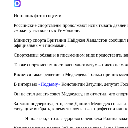
Источник фото:
соцсети
Российские спортсмены продолжают испытывать давление
сможет участвовать в Уимблдоне.
Министр спорта Британии Найджел Хаддлстон сообщил в и
официальными письмами.
Спортсмены обязаны в письменном виде предоставить зав
Также спортсменам поставлен ультиматум – никто не мож
Касается такое решение и Медведева. Только при письм
В интервью
«Подъему»
Константин Затулин, депутат Гос
Он не стал давать совет Медведеву, но отметил, что спо
Затулин подчеркнул, что, если Даниил Медведев согласит
ситуация: выбрать, к чему ты лоялен – к профессии или к
Я полагаю, что для здорового человека Родина важн