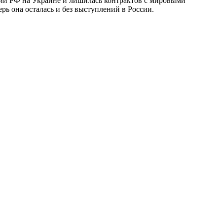
ации РФ на Украине и лишилась контрактов с мировыми
рь она осталась и без выступлений в России.