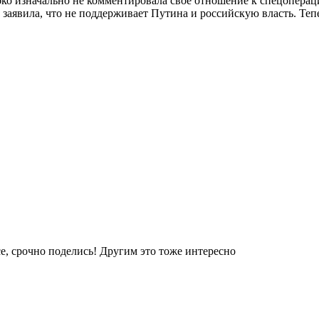
ебко изначально не комментировала свое отношение к спецопер
аявила, что не поддерживает Путина и российскую власть. Тепе
е, срочно поделись! Другим это тоже интересно