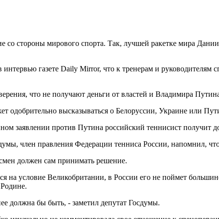
 со стороны мирового спорта. Так, лучшей ракетке мира Дании
нтервью газете Daily Mirror, что к тренерам и руководителям с
ерения, что не получают деньги от властей и Владимира Путина
ет одобрительно высказываться о Белоруссии, Украине или Пут
енном заявлении против Путина российский теннисист получит
думы, член правления Федерации тенниса России, напомнил, чт
ртсмен должен сам принимать решение.
ся на условие Великобритании, в России его не поймет большин
 Родине.
ее должна бы быть, - заметил депутат Госдумы.