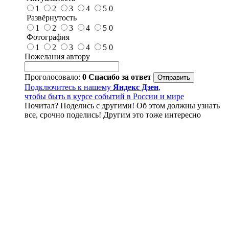
1
2
3
4
5
0
Развёрнутость
1
2
3
4
5
0
Фотография
1
2
3
4
5
0
Пожелания автору
Проголосовало:
0
Спасибо за ответ
Подключитесь к нашему
Яндекс Дзен
,
чтобы быть в курсе событий в России и мире
Почитал? Поделись с другими! Об этом должны узнать
все, срочно поделись! Другим это тоже интересно