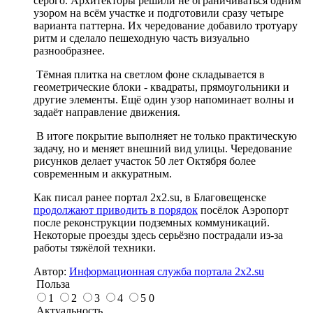
серого. Архитекторы решили не ограничиваться одним
узором на всём участке и подготовили сразу четыре
варианта паттерна. Их чередование добавило тротуару
ритм и сделало пешеходную часть визуально
разнообразнее.
Тёмная плитка на светлом фоне складывается в
геометрические блоки - квадраты, прямоугольники и
другие элементы. Ещё один узор напоминает волны и
задаёт направление движения.
В итоге покрытие выполняет не только практическую
задачу, но и меняет внешний вид улицы. Чередование
рисунков делает участок 50 лет Октября более
современным и аккуратным.
Как писал ранее портал 2х2.su, в Благовещенске
продолжают приводить в порядок
посёлок Аэропорт
после реконструкции подземных коммуникаций.
Некоторые проезды здесь серьёзно пострадали из-за
работы тяжёлой техники.
Автор:
Информационная служба портала 2x2.su
Польза
1
2
3
4
5
0
Актуальность