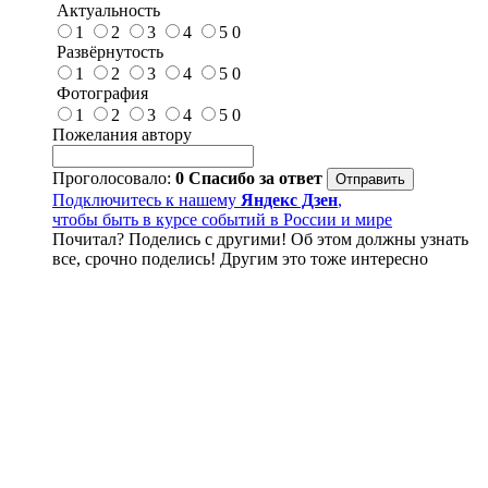
Актуальность
1
2
3
4
5
0
Развёрнутость
1
2
3
4
5
0
Фотография
1
2
3
4
5
0
Пожелания автору
Проголосовало:
0
Спасибо за ответ
Подключитесь к нашему
Яндекс Дзен
,
чтобы быть в курсе событий в России и мире
Почитал? Поделись с другими! Об этом должны узнать
все, срочно поделись! Другим это тоже интересно