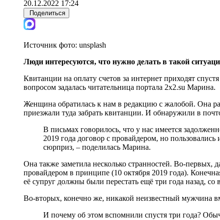
20.12.2022 17:24
Поделиться
Источник фото:
unsplash
Люди интересуются, что нужно делать в такой ситуаци
Квитанции на оплату счетов за интернет приходят спустя
вопросом задалась читательница портала 2x2.su Марина.
Женщина обратилась к нам в редакцию с жалобой. Она рас
приезжали туда забрать квитанции. И обнаружили в почт
В письмах говорилось, что у нас имеется задолжен
2019 года договор с провайдером, но пользовались и
сюрприз, – поделилась Марина.
Она также заметила несколько странностей. Во-первых, да
провайдером в принципе (10 октября 2019 года). Конечна
её супруг должны были перестать ещё три года назад, со 
Во-вторых, конечно же, никакой неизвестный мужчина вме
И почему об этом вспомнили спустя три года? Обыч