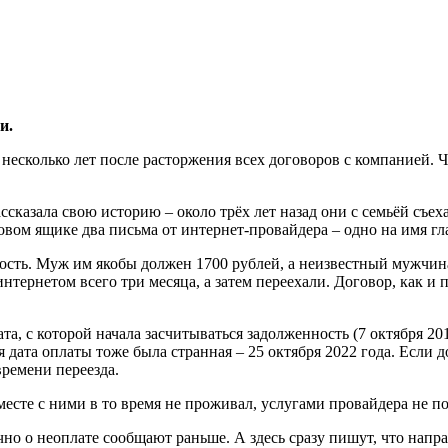
и.
 несколько лет после расторжения всех договоров с компанией.
сказала свою историю – около трёх лет назад они с семьёй съеха
овом ящике два письма от интернет-провайдера – одно на имя гл
ность. Муж им якобы должен 1700 рублей, а неизвестный мужчин
нтернетом всего три месяца, а затем переехали. Договор, как и п
та, с которой начала засчитываться задолженность (7 октября 20
я дата оплаты тоже была странная – 25 октября 2022 года. Если 
времени переезда.
сте с ними в то время не проживал, услугами провайдера не пол
но о неоплате сообщают раньше. А здесь сразу пишут, что напра