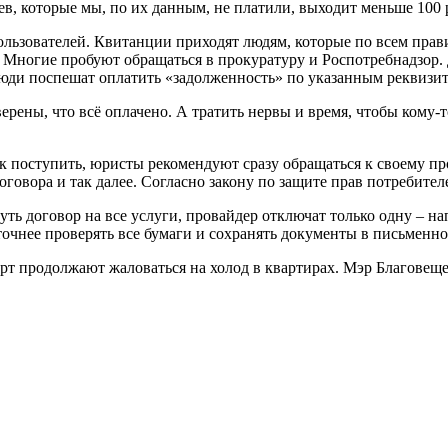
в, которые мы, по их данным, не платили, выходит меньше 100 р
ьзователей. Квитанции приходят людям, которые по всем правил
Многие пробуют обращаться в прокуратуру и Роспотребнадзор. 
люди поспешат оплатить «задолженность» по указанным реквизит
ны, что всё оплачено. А тратить нервы и время, чтобы кому-то 
ак поступить, юристы рекомендуют сразу обращаться к своему п
овора и так далее. Согласно закону по защите прав потребителе
нуть договор на все услуги, провайдер отключат только одну – на
очнее проверять все бумаги и сохранять документы в письменно
рт продолжают жаловаться на холод в квартирах. Мэр Благовещ