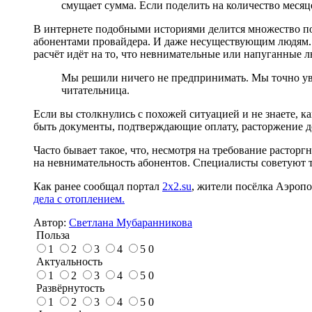
смущает сумма. Если поделить на количество месяце
В интернете подобными историями делится множество пол
абонентами провайдера. И даже несуществующим людям. 
расчёт идёт на то, что невнимательные или напуганные 
Мы решили ничего не предпринимать. Мы точно увере
читательница.
Если вы столкнулись с похожей ситуацией и не знаете, к
быть документы, подтверждающие оплату, расторжение дог
Часто бывает такое, что, несмотря на требование расторг
на невнимательность абонентов. Специалисты советуют т
Как ранее сообщал портал
2x2.su
, жители посёлка Аэропо
дела с отоплением.
Автор:
Светлана Мубаранникова
Польза
1
2
3
4
5
0
Актуальность
1
2
3
4
5
0
Развёрнутость
1
2
3
4
5
0