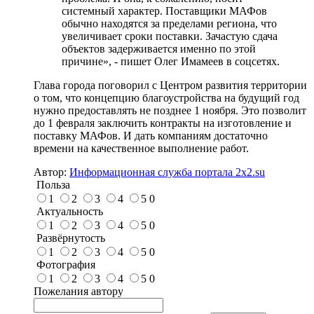
системный характер. Поставщики МАФов
обычно находятся за пределами региона, что
увеличивает сроки поставки. Зачастую сдача
объектов задерживается именно по этой
причине», - пишет Олег Имамеев в соцсетях.
Глава города поговорил с Центром развития территории
о том, что концепцию благоустройства на будущий год
нужно предоставлять не позднее 1 ноября. Это позволит
до 1 февраля заключить контракты на изготовление и
поставку МАФов. И дать компаниям достаточно
времени на качественное выполнение работ.
Автор:
Информационная служба портала 2x2.su
Польза
1
2
3
4
5
0
Актуальность
1
2
3
4
5
0
Развёрнутость
1
2
3
4
5
0
Фотография
1
2
3
4
5
0
Пожелания автору