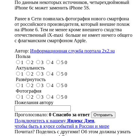
По данным некоторых источников, четырехдюймовый
iPhone 6c может заменить iPhone 5S.
Ранее в Сети появилась фотография нового смартфона
от российского производителя, который внешне похож
на iPhone 6. Тем не менее кроме внешнего сходства
отечественный iX-maxi больше не имеет ничего общего
с флагманским смартфоном Apple.
Автор:
Информационная служба портала 2x2.su
Польза
1
2
3
4
5
0
Актуальность
1
2
3
4
5
0
Развёрнутость
1
2
3
4
5
0
Фотография
1
2
3
4
5
0
Пожелания автору
Проголосовало:
0
Спасибо за ответ
Подключитесь к нашему
Яндекс Дзен
,
чтобы быть в курсе событий в России и мире
Почитал? Поделись с другими! Об этом должны узнать