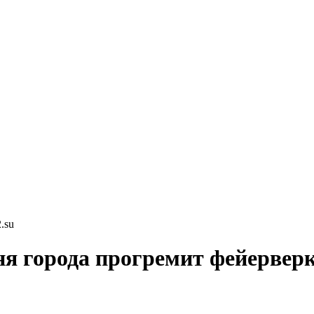
.su
ня города прогремит фейервер