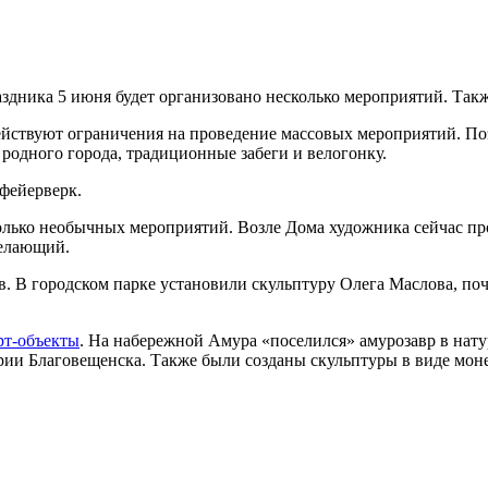
аздника 5 июня будет организовано несколько мероприятий. Так
ействуют ограничения на проведение массовых мероприятий. По
 родного города, традиционные забеги и велогонку.
 фейерверк.
лько необычных мероприятий. Возле Дома художника сейчас про
желающий.
. В городском парке установили скульптуру Олега Маслова, поч
рт-объекты
. На набережной Амура «поселился» амурозавр в нат
рии Благовещенска. Также были созданы скульптуры в виде мон