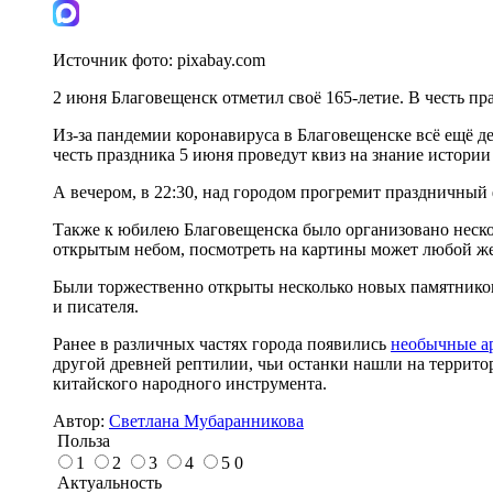
Источник фото:
pixabay.com
2 июня Благовещенск отметил своё 165-летие. В честь пр
Из-за пандемии коронавируса в Благовещенске всё ещё д
честь праздника 5 июня проведут квиз на знание истории
А вечером, в 22:30, над городом прогремит праздничный
Также к юбилею Благовещенска было организовано неско
открытым небом, посмотреть на картины может любой 
Были торжественно открыты несколько новых памятников
и писателя.
Ранее в различных частях города появились
необычные а
другой древней рептилии, чьи останки нашли на террито
китайского народного инструмента.
Автор:
Светлана Мубаранникова
Польза
1
2
3
4
5
0
Актуальность