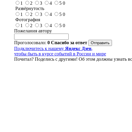
1
2
3
4
5
0
Развёрнутость
1
2
3
4
5
0
Фотография
1
2
3
4
5
0
Пожелания автору
Проголосовало:
0
Спасибо за ответ
Подключитесь к нашему
Яндекс Дзен
,
чтобы быть в курсе событий в России и мире
Почитал? Поделись с другими! Об этом должны узнать вс