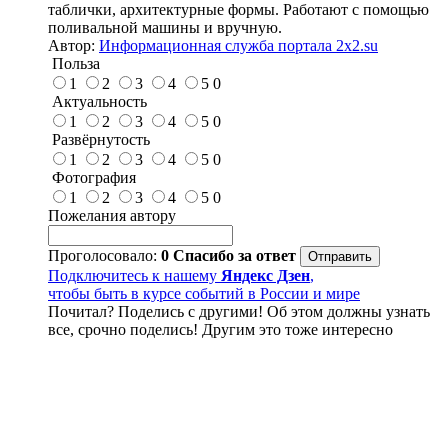
таблички, архитектурные формы. Работают с помощью
поливальной машины и вручную.
Автор:
Информационная служба портала 2x2.su
Польза
1
2
3
4
5
0
Актуальность
1
2
3
4
5
0
Развёрнутость
1
2
3
4
5
0
Фотография
1
2
3
4
5
0
Пожелания автору
Проголосовало:
0
Спасибо за ответ
Подключитесь к нашему
Яндекс Дзен
,
чтобы быть в курсе событий в России и мире
Почитал? Поделись с другими! Об этом должны узнать
все, срочно поделись! Другим это тоже интересно