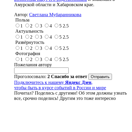
Амурской области и Хабаровском крае.
Автор:
Светлана Мубаранникова
Польза
1
2
3
4
5
2.5
Актуальность
1
2
3
4
5
2.5
Развёрнутость
1
2
3
4
5
2.5
Фотография
1
2
3
4
5
2.5
Пожелания автору
Проголосовало:
2
Спасибо за ответ
Подключитесь к нашему
Яндекс Дзен
,
чтобы быть в курсе событий в России и мире
Почитал? Поделись с другими! Об этом должны узнать
все, срочно поделись! Другим это тоже интересно