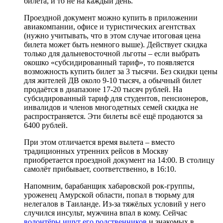
билета, и то не на каждый день.
Проездной документ можно купить в приложении
авиакомпании, офисе и туристических агентствах
(нужно учитывать, что в этом случае итоговая цена
билета может быть немного выше). Действует скидка
только для дальневосточной льготы – если выбрать
окошко «субсидированный тариф», то появляется
возможность купить билет за 3 тысячи. Без скидки цены
для жителей ДВ около 9-10 тысяч, а обычный билет
продаётся в диапазоне 17-20 тысяч рублей. На
субсидированный тариф для студентов, пенсионеров,
инвалидов и членов многодетных семей скидка не
распространяется. Эти билеты всё ещё продаются за
6400 рублей.
При этом отличается время вылета – вместо
традиционных утренних рейсов в Москву
приобретается проездной документ на 14:00. В столицу
самолёт прибывает, соответственно, в 16:10.
Напомним, барабанщик хабаровской рок-группы,
уроженец Амурской области, попал в тюрьму для
нелегалов в Таиланде. Из-за тяжёлых условий у него
случился инсульт, мужчина впал в кому. Сейчас
волонтёры ищут его родственников
и знакомых в