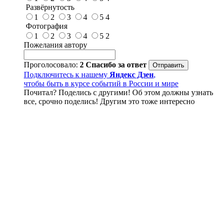
Развёрнутость
1
2
3
4
5
4
Фотография
1
2
3
4
5
2
Пожелания автору
Проголосовало:
2
Спасибо за ответ
Подключитесь к нашему
Яндекс Дзен
,
чтобы быть в курсе событий в России и мире
Почитал? Поделись с другими! Об этом должны узнать
все, срочно поделись! Другим это тоже интересно