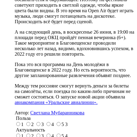
советуют приходить в светлой одежде, чтобы яркие
цвета были видны. В это время на Open Air будет играть
музыка, люди смогут потанцевать на дискотеке.
Происходить всё будет перед сценой.
А на следующий день, в воскресенье 26 июня, в 19:00 на
площади перед ОКЦ пройдёт пенная вечеринка (6+).
Такое мероприятие в Благовещенске проводили
несколько лет назад, видимо, вдохновившись успехом, в
2022 году его решили повторить.
Пока это вся программа на День молодёжи в
Благовещенске в 2022 году. Но есть вероятность, что
другие запланированные развлечения объявят позднее.
Между тем россияне смогут вернуть деньги за билеты
на самолёты, если поездка по каким-либо причинам не
сможет состояться. О запуске новой акции объявила
авиакомпания «Уральские авиалинии».
Автор:
Светлана Мубаранникова
Польза
1
2
3
4
5
3
Актуальность
1
2
3
4
5
4